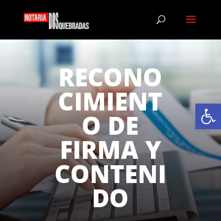
RECONO
CIMIENT
Abrir
O DE
FIRMA Y
CONTENI
DO