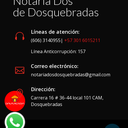
Notaría Dos
de Dosquebradas
Líneas de atención:

(606) 3140955|
+57 301 6015211
Línea Anticorrupción: 157
Correo electrónico:

notariadosdosquebradas@gmail.com
Dirección:

Carrera 16 # 36-44 local 101 CAM,
Dosquebradas