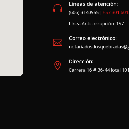
Líneas de atención:

(606) 3140955|
+57 301 60
Línea Anticorrupción: 157
Correo electrónico:

notariadosdosquebradas@g
Dirección:

Carrera 16 # 36-44 local 1