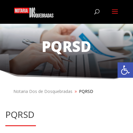
PQRSD
Abrir
Notaria Dos de Dosquebradas
PQRSD
9
PQRSD