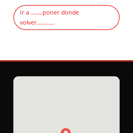
Ir a ........poner donde
volver............