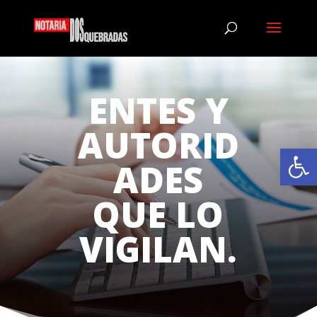
ENTES Y
AUTORID
Abrir
ADES
QUE LO
VIGILAN.