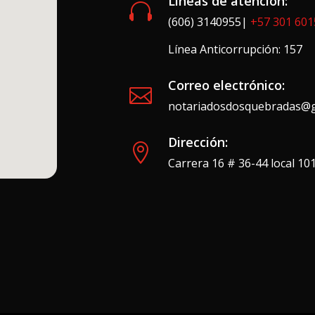
Líneas de atención:

(606) 3140955|
+57 301 60
Línea Anticorrupción: 157
Correo electrónico:

notariadosdosquebradas@g
Dirección:

Carrera 16 # 36-44 local 1