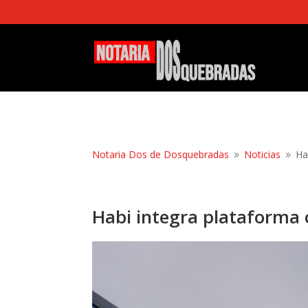
Notaria Dos de Dosquebradas
Noticias
Ha
9
9
Habi integra plataforma 