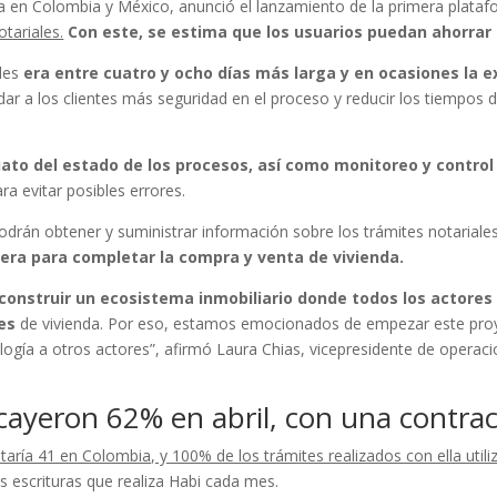
a en Colombia y México, anunció el lanzamiento de la primera plataf
tariales.
Con este, se estima que los usuarios puedan ahorrar
ales
era entre cuatro y ocho días más larga y en ocasiones la e
dar a los clientes más seguridad en el proceso y reducir los tiempos
ato del estado de los procesos, así como monitoreo y control
ra evitar posibles errores.
podrán obtener y suministrar información sobre los trámites notarial
era para completar la compra y venta de vivienda.
construir un ecosistema inmobiliario donde todos los actore
res
de vivienda. Por eso, estamos emocionados de empezar este proye
gía a otros actores”, afirmó Laura Chias, vicepresidente de operaci
cayeron 62% en abril, con una contra
taría 41 en Colombia, y 100% de los trámites realizados con ella utiliz
s escrituras que realiza Habi cada mes.